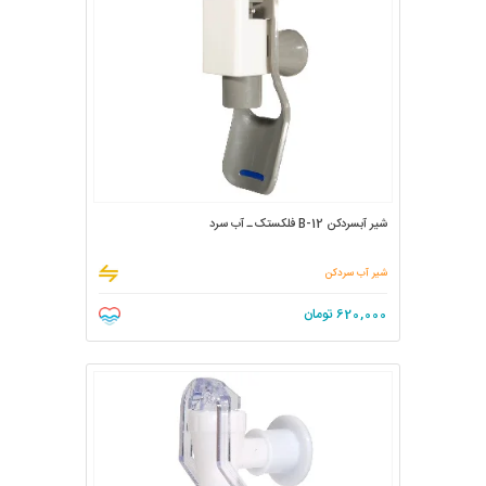
شیر آبسردکن B-12 فلکستک ـ آب سرد
شیر آب سردکن
620,000
تومان