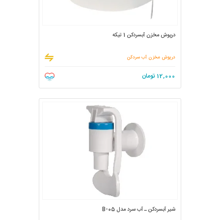
درپوش مخزن آبسردکن 1 تیکه
درپوش مخزن آب سردکن
12,000
تومان
شیر آبسردکن ـ آب سرد مدل B-05