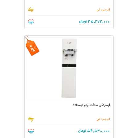
آب سرد کن
35,272,000
تومان
آبسردکن سافت واتر ایستاده
آب سرد کن
54,530,000
تومان