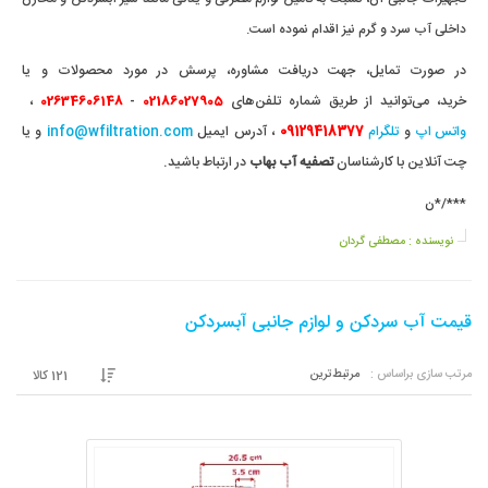
داخلی آب سرد و گرم نیز اقدام نموده است.
در صورت تمایل، جهت دریافت مشاوره، پرسش در مورد محصولات و یا
خرید، می‌توانید
از طریق شماره تلفن‌های
-
،
02634606148
02186027905
واتس اپ
و
تلگرام
09129418377
،
آدرس ایمیل
info@wfiltration.com
و یا
چت آنلاین با کارشناسان
تصفیه آب بهاب
در ارتباط باشید.
***/*ن
نویسنده :
مصطفی گردان
قیمت آب سردکن و لوازم جانبی آبسردکن
مرتب سازی براساس :
مرتبط‌ترین
121
کالا