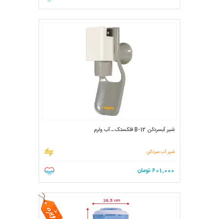
شیر آبسردکن B-12 فلکستک ـ آب ولرم
شیر آب سردکن
601,000
تومان