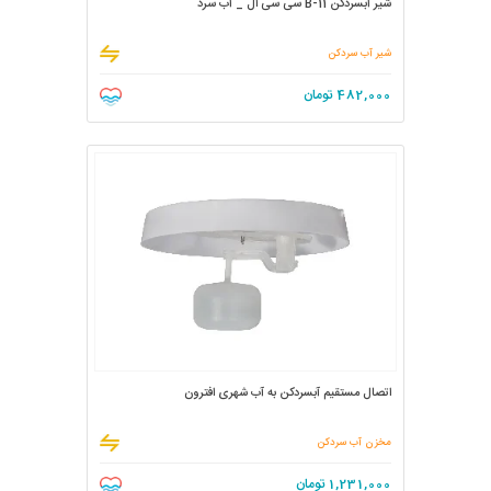
شیر آبسردکن B-11 سی سی ال _ آب سرد
شیر آب سردکن
482,000
تومان
اتصال مستقیم آبسردکن به آب شهری افترون
مخزن آب سردکن
1,231,000
تومان