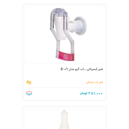
شیر آبسردکن ـ آب گرم مدل B-09
شیر آب سردکن
351,000
تومان