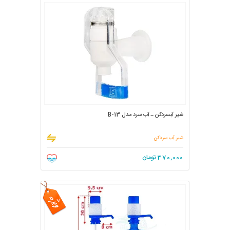
شیر آبسردکن ـ آب سرد مدل B-13
شیر آب سردکن
370,000
تومان