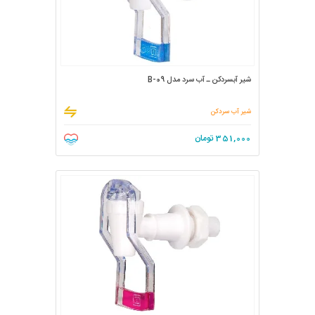
شیر آبسردکن ـ آب سرد مدل B-09
شیر آب سردکن
351,000
تومان