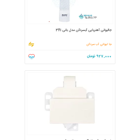
جالیوانی آهنربایی آبسردکن مدل بانی 34i
جا لیوانی آب سردکن
927,000
تومان