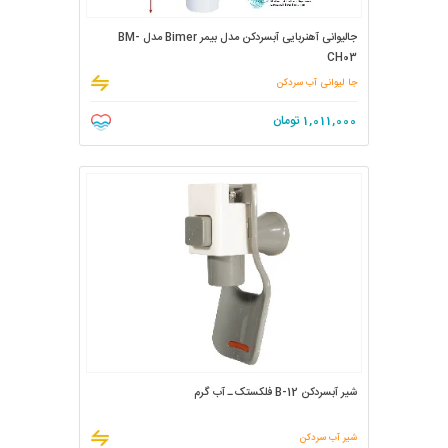
جالیوانی آهنربایی آبسردکن مدل بیمر Bimer مدل BM-
CH03
جا لیوانی آب سردکن
1,011,000
تومان
شیر آبسردکن B-12 فلکستک ـ آب گرم
شیر آب سردکن