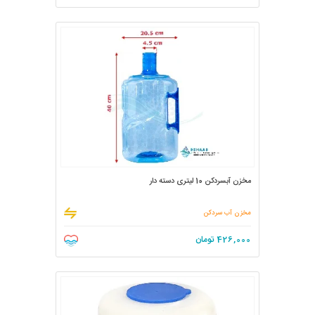
مخزن آبسردکن 10 لیتری دسته دار
مخزن آب سردکن
426,000
تومان