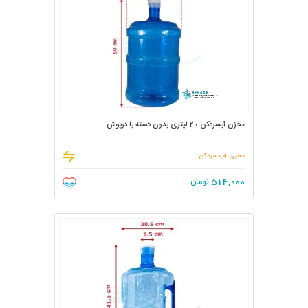
مخزن آبسردکن 20 لیتری بدون دسته با درپوش
مخزن آب سردکن
514,000
تومان