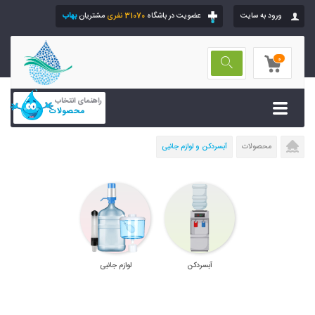
ورود به سایت
عضویت در باشگاه
31070 نفری
مشتریان
بهاب
0
راهنمای انتخاب
محصولات
محصولات
آبسردکن و لوازم جانبی
آبسردکن
لوازم جانبی