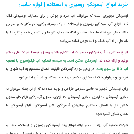
خرید انواع آبسردکن رومیزی و ایستاده | لوازم جانبی
آبسردکن
تجهیزی است که می‌تواند آب سرد و جوش را برای مصارف نوشیدنی ارائه
کند.
انواع آب سرد کن رومیزی و ایستاده
به یک وسیله پرکاربرد در مکان‌های عمومی
مانند دفاتر، فروشگاه‌ها، مطب‌ها، درمانگاه‌ها، بیمارستان‌ها و ... تبدیل شده و تقریبا تنها
راه حلِ ارائه آب خنک و آب جوشِ آماده می‌باشد.
انواع مختلفی از
آب سردکن
به صورت ایستاده‌ی بلند و رومیزی توسط شرکت‌های معتبر
تولید و ارائه شده‌اند
.
آبسردکن
ممکن است به سیستم
تصفیه آب فیلتراسیون
یا
تصفیه
آب RO
نیز مجهز باشد.
در برخی موارد
آبسردکن قابلیت اتصال مستقیم به آب شهری
را
نیز دارد و می‌توان با کمک مخازن مخصوصی نسبت به تامین آب آن اقدام نمود.
برای آبسردکن تجهیزات جانبی متنوعی طراحی و تولید شده‌اند که از آن جمله می‌توان به
مخزن آبسردکن 10 لیتری
،
مخزن آبسردکن 20 لیتری
،
مخزن آبسردکن فیلتر دار
،
مخزن
شناور دار یا اتصال مستقیم
،
جالیوانی آبسردکن
،
شیر آبسردکن
،
فلوتر آبسردکن
یا
همان شناور اشاره نمود.
شرکت تصفیه آب بهاب
ضمن ارائه
انواع برند آبسرد کن رومیزی و ایستاده
معتبر و
تجهیزات جانبی آن، نسبت به تامین لوازم مصرفی و یدکی مانند شیر آبسردکن و مخازن