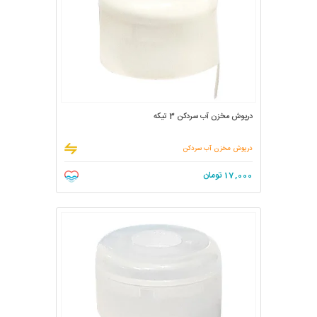
درپوش مخزن آب سردکن 3 تیکه
درپوش مخزن آب سردکن
17,000
تومان