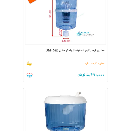
مخزن آبسردکن تصفیه دار رامکو مدل SM-515
مخزن آب سردکن
5,491,000
تومان