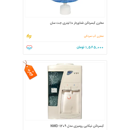
مخزن آبسردکن شناوردار 10 لیتری جت سان
مخزن آب سردکن
1,565,000
تومان
آبسردکن نیکایی رومیزی مدل NWD-1209