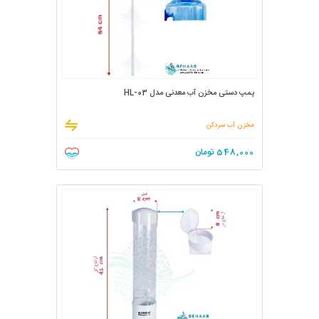
پمپ دستی مخزن آب معدنی مدل HL-03
مخزن آب سردکن
548,000
تومان