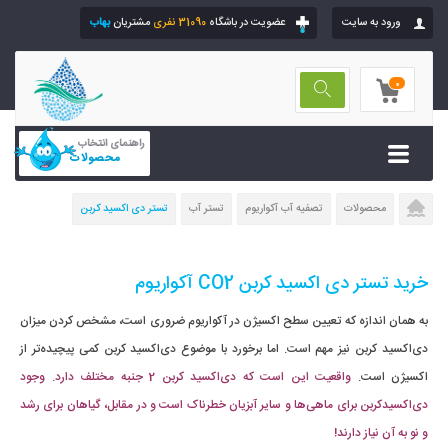
ورود به سایت
عضویت در باشگاه
31090 نفری
مشتریان
بهاب
0
راهنمای انتخاب
محصولات
محصولات
تصفیه آب آکواریوم
تستر آب
تستر دی‌ اکسید کربن
خرید تستر دی اکسید کربن CO2 آکواریوم
به همان اندازه که تعیین سطح اکسیژن در آکواریوم ضروری است، مشخص کردن میزان
دی‌اکسید کربن نیز مهم است. اما برخورد با موضوع دی‌اکسید کربن کمی پیچیده‌تر از
اکسیژن است.
واقعیت این است که دی‌اکسید کربن 2 جنبه مختلف دارد. وجود
دی‌اکسیدکربن برای ماهی‌ها و سایر آبزیان خطرناک است و در مقابل، گیاهان برای رشد
و نو به آن نیاز دارند!