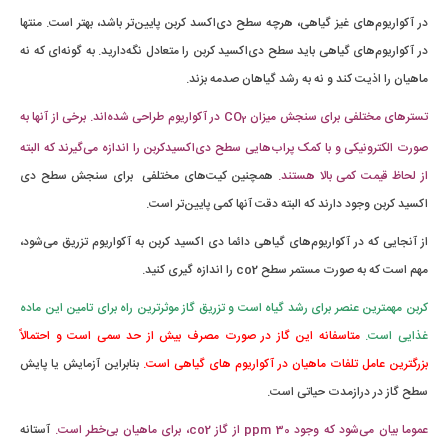
در آکواریوم‌های غیز گیاهی، هرچه سطح دی‌اکسد کربن پایین‌تر باشد، بهتر است. منتها
در آکواریوم‌های گیاهی باید سطح دی‌اکسید کربن را متعادل نگه‌دارید. به گونه‌ای که نه
ماهیان را اذیت کند و نه به رشد گیاهان صدمه بزند.
تسترهای مختلفی برای سنجش میزان CO
در آکواریوم طراحی شده‌اند. برخی از آنها به
2
صورت الکترونیکی و با کمک پراب‌هایی سطح دی‌اکسیدکربن را اندازه می‌گیرند که البته
از لحاظ قیمت کمی بالا هستند.
همچنین کیت‌های مختلفی برای سنجش سطح دی
اکسید کربن وجود دارند که البته دقت آنها کمی پایین‌تر است.
از آنجایی که در آکواریوم‌های گیاهی دائما دی اکسید کربن به آکواریوم تزریق می‌شود،
مهم است که به صورت مستمر سطح co2 را اندازه گیری کنید.
کربن مهمترین عنصر برای رشد گیاه است و تزریق گاز موثرترین راه برای تامین این ماده
غذایی است.
متاسفانه این گاز در صورت مصرف بیش از حد سمی است و احتمالاً
بزرگترین عامل تلفات ماهیان در آکواریوم های گیاهی است.
بنابراین آزمایش یا پایش
سطح گاز در درازمدت حیاتی است.
عموما بیان می‌شود که وجود 30 ppm از گاز co2، برای ماهیان بی‌خطر است.
آستانه