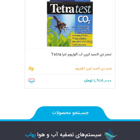
تستر دی اکسید کربن آب آکواریوم تترا Tetra
تستر دی‌ اکسید کربن آکواریوم
1,918,000
تومان
جسـتجو محصولات
سیستم‌های تصفیه آب و هوا
بِهاب