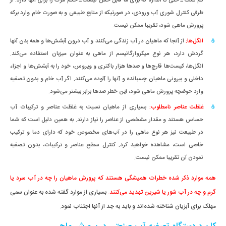
کم نمک ـ حتی تا اندازه که برای ما قابل حس نیست ـ حکم مرگ را برای آنها دارد. از
طرفی کنترل شوری آب ورودی، در صورتیکه از منابع طبیعی و به صورت خام وارد برکه
پرورش ماهی شود، تقریبا ممکن نیست.
انگل‌ها:
از آنجا که ماهیان در آب زندگی می‌کنند و آب درون آبشش‌ها و همه بدن آنها
گردش دارد، هر نوع میکروارگانیسم از ماهی به عنوان میزبان استفاده می‌کند.
انگل‌ها، کیست‌ها قارچ‌ها و صدها هزار باکتری و ویروس، خود را به آبشش‌ها و اجزاء
داخلی و بیرونی ماهیان چسبانده و آنها را آلوده می‌کنند. اگر آب خام و بدون تصفیه
وارد حوضچه پرورش ماهی شود، این خطر صدها برابر بیشتر می‌شود.
غلظت عناصر نامطلوب:
بسیاری از ماهیان نسبت به غلظت عناصر و ترکیبات آب
حساس هستند و مقدار مشخصی از عناصر را نیاز دارند. به همین دلیل است که شما
در طبیعت نیز هر نوع ماهی را در آب‌های مخصوص خود که دارای دما و ترکیب
خاصی است، مشاهده خواهید کرد. کنترل سطح عناصر و ترکیبات، بدون تصفیه
نمودن آن تقریبا ممکن نیست.
همه موارد ذکر شده خطرات همیشگی هستند که پرورش ماهیان را چه در آب سرد یا
گرم و چه در آب شور یا شیرین تهدید می‌کنند.
بسیاری از موارد گفته شده به عنوان سمی
مهلک برای آبزیان شناخته شده‌اند و باید به جد از آنها اجتناب نمود.