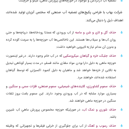
تصفیه آب درگردش و موجود در حوزچه‌های پرورش ماهی، میگو و خرچنگ
شرکت بهاب با طراحی پکیج‌های تصفیه آب صنعتی که مختص آبزیان تولید شده‌اند،
اهداف ذیل را دنبال می‌کند:
حذف گل و لای و شن و ماسه
از آب ورودی که عمدتا رودخانه‌ها، دریاچه‌ها و حتی
روان آب‌ها و سیلاب‌ها هستند. این ناخالصی‌ها آب حوزچه‌ها را به سرعت آلوده کرده
و بدون آن مدام نیاز به لایروبی خواهید داشت.
حذف جلبک، خزه و گیاهان میکروسکپی
که در آب خام وجود دارند. در غیر اینصورت
حوزچه ماهی به دلیل دارا بودن مواد مغذی مانند فسفر، در مدت بسیار کوتاهی تبدیل
به تالابی از خزه‌ها خواهد شد و ماهیان به دلیل کمبود اکسیژنی که توسط گیاهان
استفاده شده‌اند، خواهند مرد.
حذف سموم کشاورزی، آلاینده‌های شیمیایی، سموم صنعتی، فلزات سمی و سنگین
و
بسیاری موارد مشابه که در آب ورودی وجود دارند. این سموم باعث بروز تلفات
سنگین در حوزچه ماهی خواهند شد.
حذف شوری و نمک آب
، در صورتیکه حوزچه مخصوص پرورش ماهیِ آب شیرین
باشد.
حذف رسوب و آهک
از آب برای جلوگیری از خرابی فیلترها و تجهیزاتی که وظیفه