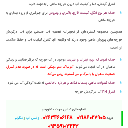
کنترل گردش، دما و کیفیت آب درون حوزچه ماهی را به عهده دارند.
حذف هر نوع انگل، کیست، قارچ، باکتری و ویروس
برای جلوگیری از ورود بیماری به
حوزچه ماهی
همچنین مجموعه گسترده‌ای از تجهیزات تصفیه آب صنعتی برای آب درگردش
حوزچه‌های پرورش ماهی وجود دارند که وظیفه آنها کنترل کیفیت آب و حفظ سلامت
آن است:
حذف امونیاک، اوره نیترات و نیتریت
موجود در آب حوزچه که بر اثر فعالیت و زندگی
ماهیان در آب ایجاد می‌شوند.
آمونیاک سم مهلکی است که در صورت عدم کنترل،
جمعیت ماهیان را با مرگ و میر گسترده روبرو می‌کند.
حذف فضولات ماهی، پسماند غذاها و هر ذره ناخالصی
که باعث آلودگی آب می شود.
کنترل PH
آب در گردش حوزچه
شماره‌های تماس جهت مشاوره و
02634606148
02186027905
خرید
-
،
واتس اپ
و
تلگرام
09359103243