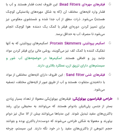
فیلترهای مهره‌ای Bead Filters:
این ظروف تحت فشار هستند و آب با
فشار وارد لایه‌های مختلف آن (که به شکل مهره‌های پلاستیکی کوچک
هستند) می‌شود. ذرات معلق از آب جدا شده و شستشوی معکوس نیز
برای تمییز کردن دوره‌ای فیلتر با کمک یک دمنده هوا کوچک انجام
می‌شود تا مصرف آب به حداقل برسد.
اسکیمر پروتئینی Protein Skimmers:
اسکیمرهای پروتئینی که به آنها
تفکیک کننده با کمک کف نیز می‌گویند، روشی عالی برای فیلتر کردن مواد
جامد ریز و اضافی هستند.
اسکیمرها در حوضچه‌های آب شور و
سیستم‌های دارای تزریق ازن، عملکرد بالاتری دارند.
فیلترهای شنی Sand filter :
این ظروف دارای لایه‌های مختلفی از مواد
با دانه‌بندی متفاوت هستند و آب از طریق عبور از لایه‌های مختلف، تصفیه
می‌شود.
طراحی فیلتراسیون بیولوژیکی:
فیلترهای بیولوژیکی معمولا از تعداد بسیار زیادی
بستر از جنس پلی‌اتیلن بادوام هستند که می‌توانند به محیطی برای رشد
باکتری‌های مفید تبدیل شوند. این مدیاها می‌توانند بیش از 12 سال نیز دوام
بیاورند و معمولا به شکلی طراحی می‌شوند که دوست‌دار باکتری بوده و بتوانند
حجم انبوهی از باکتری‌های مفید را در خود نگه دارند. این سیستم، چرخه