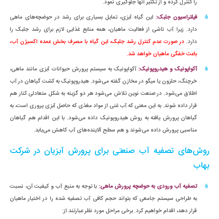
را کنترل کرده و از تکثیر آنها جلوگیری نمود.
فیلتراسیون جلبک:
این گیاه آبزی، تمایل بسیاری برای رشد در حوضچه‌های ماهی
دارد. زیرا آب ناشی از فعالیت ماهیان، همه منابع غذایی لازم برای رشد جلبک را
دارد.
در صورت عدم کنترل رشد جلبک، این گیاه با مصرف بخش عمده اکسیژن آب،
باعث خفگی ماهیان خواهد شد.
آکواپونیک و هیدروپونیک:
آکواپونیک به سیستم پرورش حیوانات آبزی مانند ماهی،
خرچنگ، حلزون یا میگو در مخازن گفته می‌شود. هیدروپونیک به کشت گیاهان در آب
اطلاق می‌شود. در صنعت نوین تلاش می‌شود هر دو گزینه به شکل متعادلی کنار هم
قرار داده شوند. به این معنی که آب غنی از مواد مغذی که حاصل آبزی پروری است، به
گیاهان پرورش یافته به روش هیدروپونیک داده می‌شود. با این اقدام هم گیاهان
مناسبی پرورش داده می‌شوند و هم سطح آلاینده‌های آب کاهش می‌یابد.
روش‌های تصفیه آب صنعتی برای پرورش آبزیان در شرکت
بهاب
تصفیه آب ورودی به حوضچه پرورش ماهی:
با توجه به منبع آب و کیفیت آن، نسبت
به طراحی سیستم جامعی که بتواند حجم کافی آب تصفیه شده را در اختیار ماهیان
قرار دهد، اقدام خواهیم کرد. برخی مراحل مورد نظر عبارتند از: