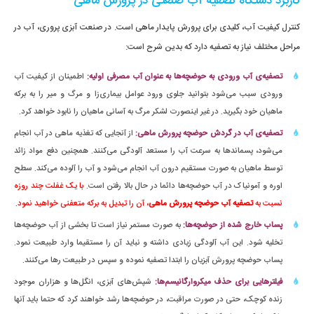
کاربرد دستگاه تصفیه آب صنعتی در پرورش ماهی
کنترل کیفیت آب، کلیدی برای پرورش پایدار ماهی است. در صنعت آبزی پروری، آب در
مراحل مختلف نیاز به تصفیه دارد که بدین شرح است:
تصفیه‌ی آب ورودی به حوضچه‌ها به عنوان آب مصرفی اولیه:
اطمینان از کیفیت آب
ورودی سبب می‌شود بتوانید جلوی ورود عوامل بیماری‌زا و مرگ و میر را به برکه
ماهیان خود بگیرید. در غیر اینصورت لشکر مرگ به آسانی ماهیان را نابود خواهد کرد.
تصفیه‌ی آب در گردش حوضچه پرورش ماهی:
از آنجایی که تغذیه ماهی در آب انجام
می‌شود، پسماندها به سرعت آب را مستعد آلودگی می‌کنند. همچنین دفع مواد زائد
توسط ماهیان به صورت مستقیم درون آب انجام می‌شود و آب را آلوده می‌کند. سطح
اوره و آمونیاک در آب حوضچه‌ها دائما در حال بالا رفتن است.
با یک غفلت چند روزه
نسبت به
تصفیه آب حوضچه پرورش ماهی
، آن را تبدیل به برکه متعفنی خواهید نمود.
پساب خارج شده از حوضچه‌ها:
به صورت مستمر نیاز است تا بخشی از آب حوضچه‌ها
تخلیه شود. این آب آلودگی زیادی داشته و نباید آن را مستقیما وارد طبیعت نمود.
پساب حوضچه پرورش آبزیان را ابتدا تصفیه نموده و سپس در طبیعت رها می‌کنند.
فیلترهایی برای حذف میکروارگانیسم‌ها:
شپش‌های آبزی، انگل‌ها و هزاران موجود
زنده کوچک، حتی در صورت مراقبت، در حوضچه‌ها رشد خواهند کرد که حتما باید آنها