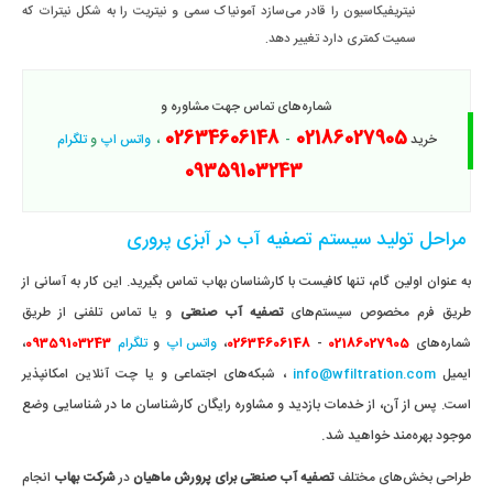
نیتریفیکاسیون را قادر می‌سازد آمونیاک سمی و نیتریت را به شکل نیترات که
سمیت کمتری دارد تغییر دهد.
شماره‌های تماس جهت مشاوره و
02634606148
02186027905
خرید
-
،
واتس اپ
و
تلگرام
09359103243
مراحل تولید سیستم تصفیه آب در آبزی پروری
به عنوان اولین گام، تنها کافیست با کارشناسان بهاب تماس بگیرید. این کار به آسانی از
طریق فرم مخصوص سیستم‌های
تصفیه آب صنعتی
و یا تماس تلفنی از طریق
شماره‌های
02186027905
-
02634606148
،
واتس اپ
و
تلگرام
09359103243
،
ایمیل
info@wfiltration.com
، شبکه‌های اجتماعی و یا چت آنلاین امکانپذیر
پس از آن، از خدمات بازدید و مشاوره رایگان کارشناسان ما در شناسایی وضع
است.
موجود بهره‌مند خواهید شد.
طراحی بخش‌های مختلف
تصفیه آب صنعتی برای پرورش ماهیان
در
شرکت بهاب
انجام