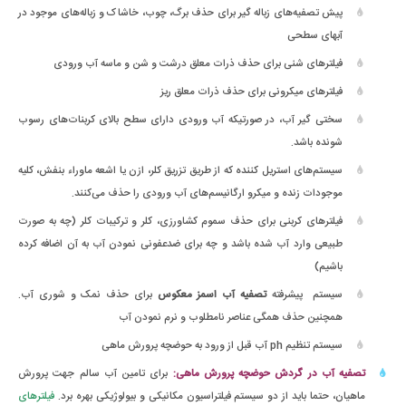
پیش تصفیه‌های زباله گیر برای حذف برگ، چوب، خاشاک و زباله‌های موجود در
آبهای سطحی
فیلترهای شنی برای حذف ذرات معلق درشت و شن و ماسه آب ورودی
فیلترهای میکرونی برای حذف ذرات معلق ریز
سختی گیر آب، در صورتیکه آب ورودی دارای سطح بالای کربنات‌های رسوب
شونده باشد.
سیستم‌های استریل کننده که از طریق تزریق کلر، ازن یا اشعه ماوراء بنفش، کلیه
موجودات زنده و میکرو ارگانیسم‌های آب ورودی را حذف می‌کنند.
فیلترهای کربنی برای حذف سموم کشاورزی، کلر و ترکیبات کلر (چه به صورت
طبیعی وارد آب شده باشد و چه برای ضدعفونی نمودن آب به آن اضافه کرده
باشیم)
سیستم پیشرفته
تصفیه آب اسمز معکوس
برای حذف نمک و شوری آب.
همچنین حذف همگی عناصر نامطلوب و نرم نمودن آب
سیستم تنظیم ph آب قبل از ورود به حوضچه پرورش ماهی
تصفیه آب در گردش حوضچه پرورش ماهی:
برای تامین آب سالم جهت پرورش
ماهیان، حتما باید از دو سیستم فیلتراسیون مکانیکی و بیولوژیکی بهره برد.
فیلترهای