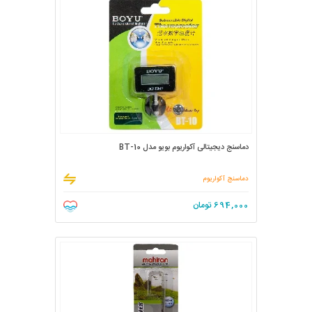
دماسنج دیجیتالی آکواریوم بویو مدل BT-10
دماسنج آکواریوم
694,000
تومان