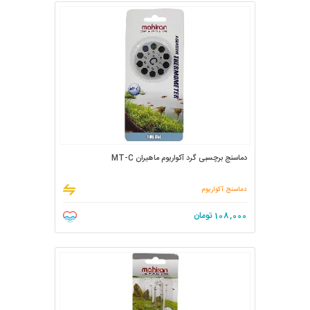
دماسنج برچسبی گرد آکواریوم ماهیران MT-C
دماسنج آکواریوم
108,000
تومان