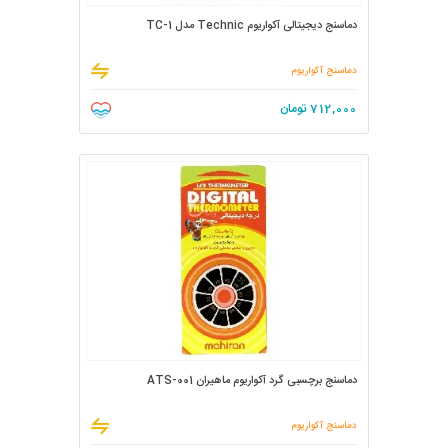
دماسنج دیجیتالی آکواریوم Technic مدل TC-1
دماسنج آکواریوم
712,000
تومان
دماسنج برچسبی گرد آکواریوم ماهیران ATS-001
دماسنج آکواریوم