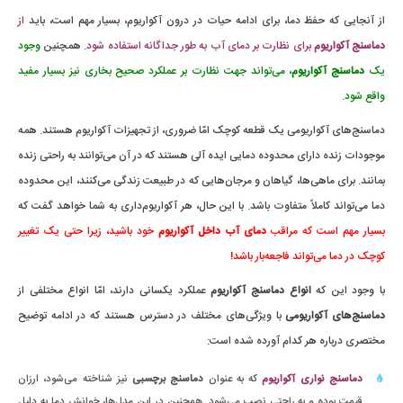
از آنجایی که حفظ دما، برای ادامه حیات در درون آکواریوم، بسیار مهم است، باید
از
دماسنج آکواریوم
برای نظارت بر دمای آب به طور جداگانه استفاده شود.
همچنین
وجود
یک
دماسنج آکواریوم
، می‌تواند جهت نظارت بر عملکرد صحیح بخاری نیز بسیار مفید
واقع شود.
دماسنج‌های آکواریومی یک قطعه کوچک امّا ضروری، از تجهیزات آکواریوم هستند. همه
موجودات زنده دارای محدوده دمایی ایده آلی هستند که در آن می‌توانند به راحتی زنده
بمانند. برای ماهی‌ها، گیاهان و مرجان‌هایی که در طبیعت زندگی می‌کنند، این محدوده
دما می‌تواند کاملاً متفاوت باشد. با این حال، هر آکواریوم‌داری به شما خواهد گفت که
بسیار مهم است که مراقب
دمای آب داخل آکواریوم
خود باشید، زیرا حتی یک تغییر
کوچک در دما می‌تواند فاجعه‌بار باشد!
با وجود این که
انواع دماسنج‌ آکواریوم
عملکرد یکسانی دارند، امّا انواع مختلفی از
دماسنج‌های آکواریومی
با ویژگی‌های مختلف در دسترس هستند که در ادامه توضیح
مختصری درباره هر کدام آورده شده است:
دماسنج نواری آکواریوم
که به عنوان
دماسنج برچسبی
نیز شناخته می‌شود، ارزان
قیمت بوده و به راحتی نصب می‌شود. همچنین در این مدل‌ها، خوانش دما به دلیل