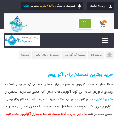
ورود به سایت
عضویت در باشگاه
31070 نفری
مشتریان
بهاب
0
راهنمای انتخاب
محصولات
محصولات
تصفیه آب آکواریوم
تجهیزات و لوازم جانبی
دماسنج
خرید بهترین دماسنج برای آکواریوم
حفظ دمای مناسب آکواریوم، به خصوص برای مخازن ماهیان گرمسیری، از اهمیّت
ویژه‌ای برخوردار است. این گونه آکواریوم‌ها به دمای آب خاصی نیاز دارند؛ بنابراین از
بخاری آکواریوم
، برای کنترل دمای آب استفاده می‌کنند. درست است که اکثر بخاری‌های
آکواریوم دارای یک ترموستات نسبتاً قابل اعتماد هستند، که دمای آب را در محدوده
خاصی حفظ می‌کند،
امّا با این حال، عاقلانه نیست که تنها به
بخاری آکواریوم
اعتماد کنید.