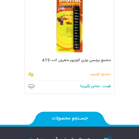
دماسنج برچسبی نواری آکواریوم ماهیران ATS-002
دماسنج آکواریوم
قیمت : تماس بگیرید!
جسـتجو محصولات