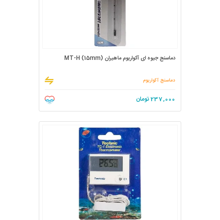
دماسنج جیوه ای آکواریوم ماهیران MT-H (15mm)
دماسنج آکواریوم
237,000
تومان