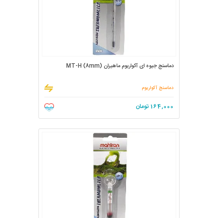
دماسنج جیوه ای آکواریوم ماهیران MT-H (8mm)
دماسنج آکواریوم
164,000
تومان