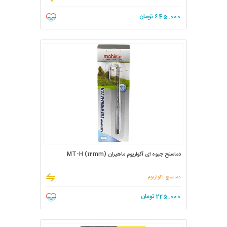
645,000
تومان
دماسنج جیوه ای آکواریوم ماهیران MT-H (12mm)
دماسنج آکواریوم
225,000
تومان