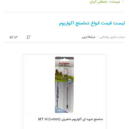
نویسنده :
مصطفی گردان
لیست قیمت انواع دماسنج آکواریوم
مرتب سازی براساس :
مرتبط‌ترین
13
کالا
دماسنج جیوه ای آکواریوم ماهیران MT-H (10mm)