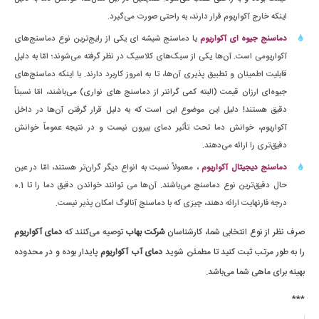
اینکه خارج آکواریوم قرار دارند، به راحتی صورت می‌گیرد.
دماسنج جیوه ای آکواریوم
یا دماسنج شیشه ای یکی از رایج‌ترین نوع دماسنج‌های
آکواریومی است. آن‌ها یکی از سبک‌های کلاسیک در نظر گرفته می‌شوند؛ امّا به دلیل
قابلیت اطمینان و تطبیق پذیری آن‌ها، تا به امروز کاربرد دارند. با اینکه دماسنج‌های
جیوه‌ای ارزان قیمت (البته کمی گرانتر از دماسنج های نواری) می‌باشند، امّا نسبتاً
دقیق هستند! دلیل این موضوع این است که به دلیل قرار گرفتن آن‌ها در داخل
آکواریوم، خوانش دما تحت تأثیر دمای بیرون نیست و در نتیجه عموماً خوانش
دقیق‌تری را ارائه می‌دهند.
دماسنج‌ دیجیتال آکواریوم
، معمولاً نسبت به انواع دیگر گران‌تر هستند، امّا در عین
حال دقیق‌ترین نوع دماسنج می‌باشند. آن‌ها می توانند خواندن دقیق دما را تا 0.1
درجه فارنهایت ارائه دهند، چیزی که با دماسنج آنالوگ امکان پذیر نیست.
صرف نظر از نوع انتخابی شما، کارشناسان
شرکت بهاب
توصیه می‌کنند که
دمای آکواریوم
را به طور مرتب ثبت کنید تا مطمئن شوید
دمای آب آکواریوم
پایدار بوده و در محدوده
بهینه برای ماهی شما می‌باشد.
***