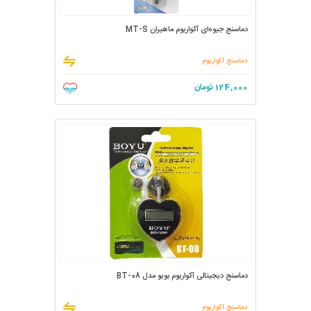
دماسنج جیوه‌ای آکواریوم ماهیران MT-S
دماسنج آکواریوم
124,000
تومان
دماسنج دیجیتالی آکواریوم بویو مدل BT-08
دماسنج آکواریوم