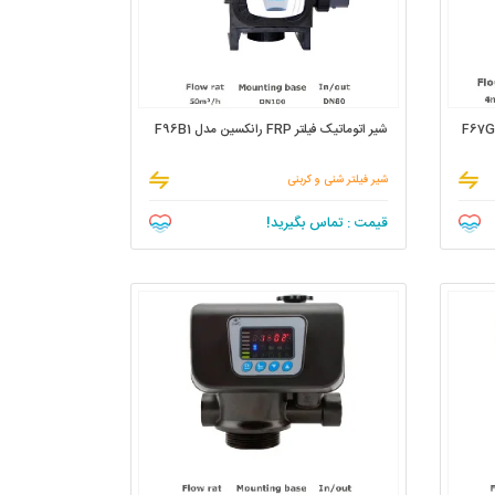
شیر اتوماتیک فیلتر FRP رانکسین مدل F96B1
شیر فیلتر شنی و کربنی
قیمت : تماس بگیرید!