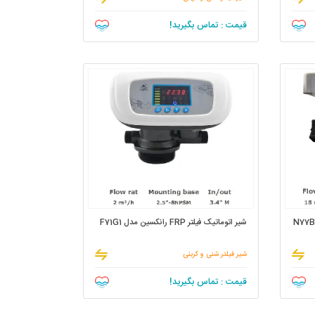
قیمت : تماس بگیرید!
شیر اتوماتیک فیلتر FRP رانکسین مدل F71G1
شیر فیلتر شنی و کربنی
قیمت : تماس بگیرید!