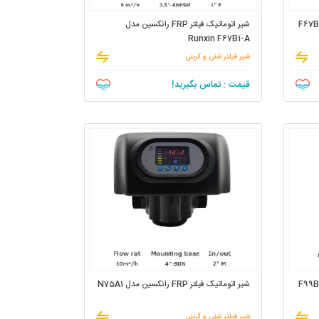
شیر اتوماتیک فیلتر FRP رانکسین مدل
Runxin F67B1-A
شیر فیلتر شنی و کربنی
قیمت : تماس بگیرید!
شیر اتوماتیک فیلتر FRP رانکسین مدل N75A1
شیر فیلتر شنی و کربنی