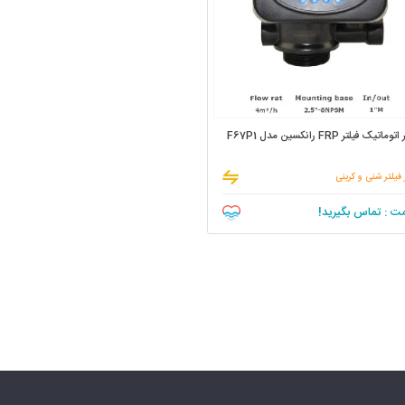
ماتیک فیلتر FRP رانکسین مدل F67P1
فیلتر شنی و کربنی
ت : تماس بگیرید!