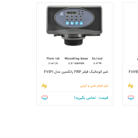
شیر اتوماتیک فیلتر FRP رانکسین مدل F71P1
شیر فیلتر شنی و کربنی
قیمت : تماس بگیرید!