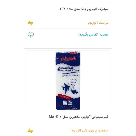
سرامیک آکواریوم جنکا مدل CR-250
سرامیک آکواریوم
قیمت : تماس بگیرید!
فیبر شیمیایی آکواریوم ماهیران مدل MA-S12
اسفنج و ابر بیولوژیکی آکواریوم