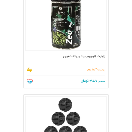
زئولیت آکواریوم برند پروتکت نیچر
زئولیت آکواریوم
357,000
تومان