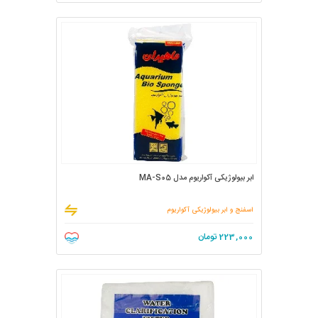
ابر بیولوژیکی آکواریوم مدل MA-S05
اسفنج و ابر بیولوژیکی آکواریوم
223,000
تومان