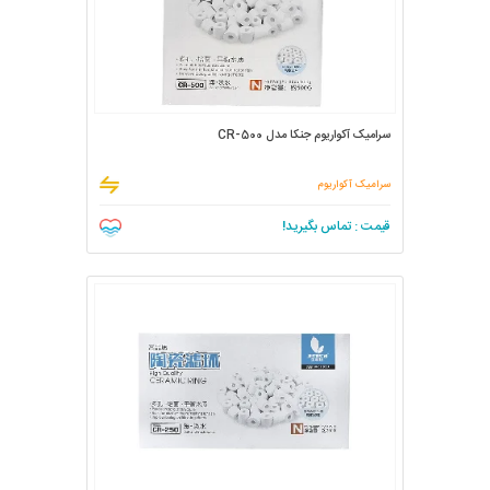
سرامیک آکواریوم جنکا مدل CR-500
سرامیک آکواریوم
قیمت : تماس بگیرید!