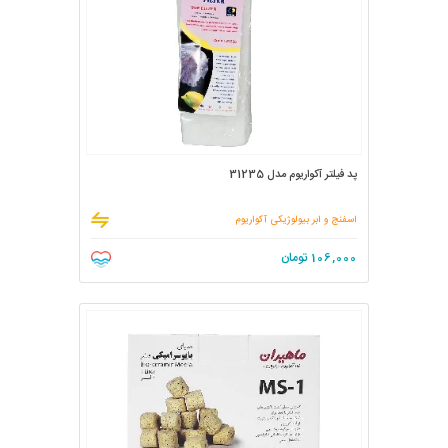
پد فیلتر آکواریوم مدل 31235
اسفنج و ابر بیولوژیکی آکواریوم
106,000
تومان