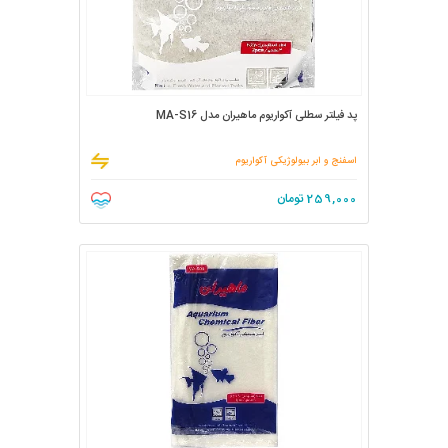
پد فیلتر سطلی آکواریوم ماهیران مدل MA-S16
اسفنج و ابر بیولوژیکی آکواریوم
259,000
تومان