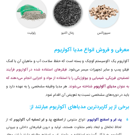
سیپوراکس
زغال اکتیو
زئولیت
معرفی و فروش انواع مدیا آکواریوم
آکواریوم یک اکوسیستم کوچک و بسته است که حفظ سلامت آب و ماهیانِ آن با کمک
فیلتر، پمپ و سایر تجهیزات میسر می‌شود.
فیلترهای استفاده شده در آکواریوم فرآیند
تصفیه‌ی فیزیکی، شیمیایی و بیولوژیکی را با استفاده از مواد و اجزایی انجام می‌دهند که
به عنوان
مدیای آکواریوم
شناخته می‌شوند.
هر مدیا وظیفه مشخصی را به عهده دارد و
توری مدیا
باید در دوره‌های مشخصی نسبت به تعویض آن اقدام نمود.
برخی از پر کاربردترین مدیاهای آکواریوم عبارتند از:
پد، ابر و اسفنج آکواریوم
:
انواع متنوعی از
اسفنج، پد و ابر تصفیه آب آکواریوم
که از
لحاظ تخلخل و ابعاد باهم متفاوت هستند، تولید و درون فیلترهای داخلی و بیرونی
آکواریوم به شکل گسترده استفاده می‌شوند. ابر و اسفنج وظیفه دارند ذرات معلق