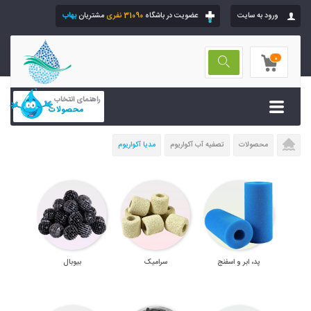
ورود به سایت
عضویت در باشگاه
31090 نفری
مشتریان
بهاب
0
راهنمای انتخاب
محصولات
محصولات
تصفیه آب آکواریوم
مدیا آکواریوم
پد، ابر و اسفنج
سرامیک
بیوبال