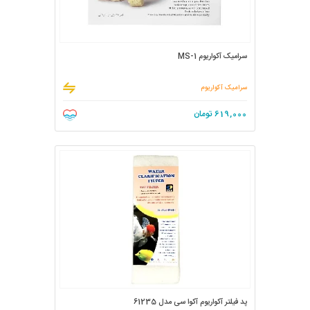
سرامیک آکواریوم MS-1
سرامیک آکواریوم
619,000
تومان
پد فیلتر آکواریوم آکوا سی مدل 61235