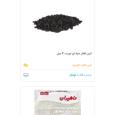
کربن فعال میله ای نوریت 4 میل
کربن فعال آکواریوم
1,180,000
تومان