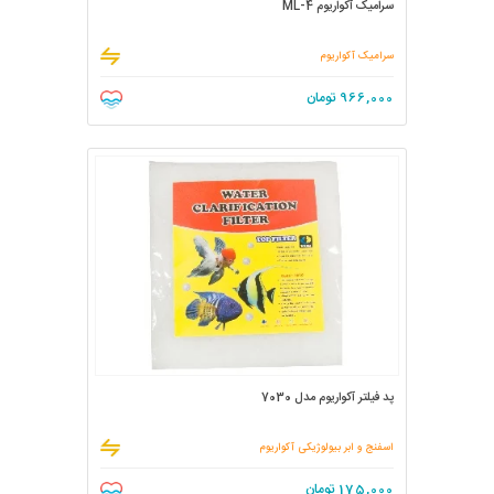
سرامیک آکواریوم ML-4
سرامیک آکواریوم
966,000
تومان
پد فیلتر آکواریوم مدل 7030
اسفنج و ابر بیولوژیکی آکواریوم
175,000
تومان