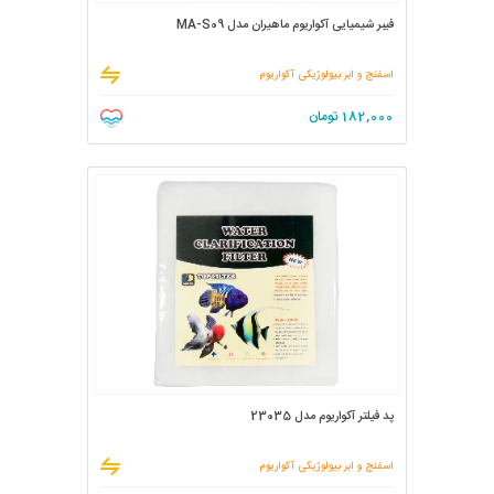
فیبر شیمیایی آکواریوم ماهیران مدل MA-S09
اسفنج و ابر بیولوژیکی آکواریوم
182,000
تومان
پد فیلتر آکواریوم مدل 23035
اسفنج و ابر بیولوژیکی آکواریوم