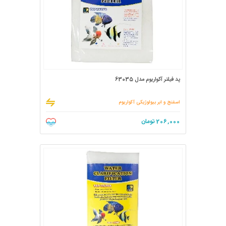
پد فیلتر آکواریوم مدل 63035
اسفنج و ابر بیولوژیکی آکواریوم
206,000
تومان