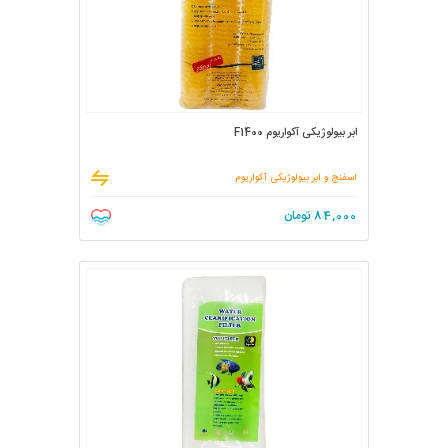
ابر بیولوژیکی آکواریوم F1400
اسفنج و ابر بیولوژیکی آکواریوم
84,000
تومان