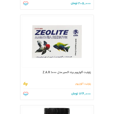
205,000
تومان
زئولیت آکواریوم برند اکسیر مدل Z.A.R 1000
زئولیت آکواریوم
124,000
تومان