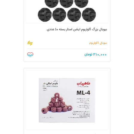
بیوبال بزرگ آکواریوم ایشن استار بسته 10 عددی
بیوبال آکواریوم
210,000
تومان