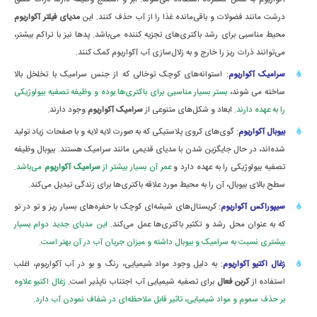
درشت مانند فضولات و باقی‌مانده غذا را از آب حذف کنند. این
مدیای فیلتر آکواریوم
محیط مناسبی برای رشد باکتری‌های تجزیه کننده می‌باشد. پدها نیز با تراکم بیشتر،
می‌توانند ذرات ریز را خارج و به زلال‌سازی آب آکواریوم کمک کنند.
سرامیک آکواریوم
:
استوانه‌های کوچک توخالی که از جنس سرامیک با تخلخل بالا
ساخته می شوند،
بستر بسیار مناسبی برای باکتری‌ها بوده و وظیفه تصفیه بیولوژیکی
را به عهده دارند.
ابعاد و شکل‌های متنوعی از
سرامیک آکواریوم
وجود دارند.
بیوبال آکواریوم
:
گوی‌های کروی پلاستیکی که به صورت لایه لایه و با صفحات زیاد تولید
شده‌اند، در حال جایگزین شدن با مدیای قدیمی مانند سرامیک هستند. بیوبال وظیفه
تصفیه بیولوژیکی را به عهده دارد و
عمر آن بسیار بیشتر از
سرامیک آکواریوم
می‌باشد.
سطح بالای بیوبال، آن را به محیط مورد علاقه باکتری‌ها برای زندگی تبدیل می‌کند.
سیپوراکس آکواریوم
:
کریستال‌های شیشه‌‌ای کوچک با حفره‌های بسیار ریز و تو در تو
که به عنوان محل رشد و تکثیر باکتری‌ها عمل می‌کند.
این مدیای جدید دوام بسیار
بیشتری نسبت به سرامیک و بیوبال داشته و میزان جریان آب در آن بهتر است.
زغال اکتیو آکواریوم
:
به دلیل وجود مواد شیمیایی، رنگ و بو در آب آکواریوم، اغلب
استفاده از
کربن فعال
برای تصفیه شیمیایی آب اجتناب ناپذیر است.
زغال اکتیو علاوه
بر حذف سموم و مواد شیمیایی، تاثیر قابل ملاحظه‌ای در شفاف نمودن آب دارد.