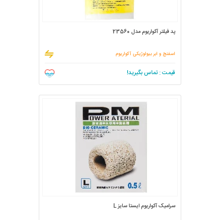
پد فیلتر آکواریوم مدل 23560
اسفنج و ابر بیولوژیکی آکواریوم
قیمت : تماس بگیرید!
سرامیک آکواریوم ایستا سایز L