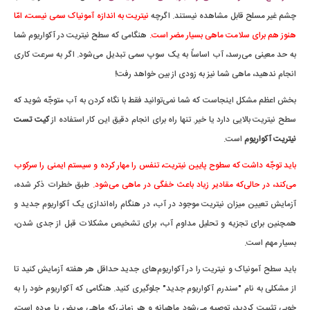
چشم غیر مسلح قابل مشاهده نیستند. اگرچه
نیتریت به اندازه آمونیاک سمی نیست، امّا
هنوز هم برای سلامت ماهی بسیار مضر است.
هنگامی که سطح نیتریت در آکواریوم شما
به حد معینی می‌رسد، آب اساساً به یک سوپ سمی تبدیل می‌شود. اگر به سرعت کاری
انجام ندهید، ماهی شما نیز به زودی از بین خواهد رفت!
بخش اعظم مشکل اینجاست که شما نمی‌توانید فقط با نگاه کردن به آب متوجّه شوید که
سطح نیتریت بالایی دارد یا خیر. تنها راه برای انجام دقیق این کار استفاده از
کیت تست
نیتریت آکواریوم
است.
باید توجّه داشت که سطوح پایین نیتریت، تنفس را مهار کرده و سیستم ایمنی را سرکوب
می‌کند، در حالی‌که مقادیر زیاد باعث خفگی در ماهی می‌شود.
طبق خطرات ذکر شده،
آزمایش تعیین میزان نیتریت موجود در آب، در هنگام راه‌اندازی یک آکواریوم جدید و
همچنین برای تجزیه و تحلیل مداوم آب، برای تشخیص مشکلات قبل از جدی شدن،
بسیار مهم است.
باید سطح آمونیاک و نیتریت را در آکواریوم‌های جدید حداقل هر هفته آزمایش کنید تا
از مشکلی به نام "سندرم آکواریوم جدید" جلوگیری کنید. هنگامی که آکواریوم خود را به
خوبی تثبیت کردید، توصیه می‌شود ماهیانه و هر زمانی‌که ماهی مریض یا مرده است،