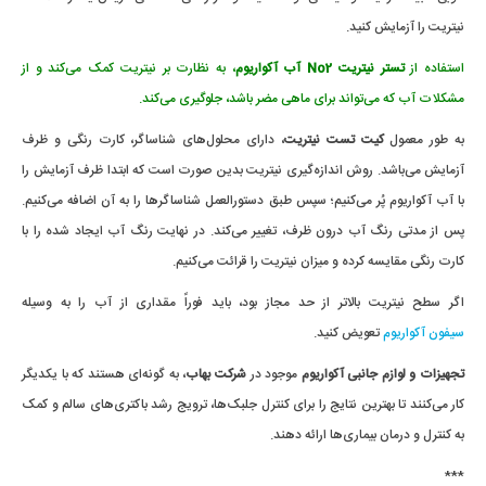
نیتریت را آزمایش کنید.
استفاده از
تستر نیتریت No2 آب آکواریوم
، به نظارت بر نیتریت کمک می‌کند و از
مشکلات آب که می‌تواند برای ماهی مضر باشد، جلوگیری می‌کند.
به طور معمول
کیت تست نیتریت
، دارای محلول‌های شناساگر، کارت رنگی و ظرف
آزمایش می‌باشد. روش اندازه‌گیری نیتریت بدین صورت است که ابتدا ظرف آزمایش را
با آب آکواریوم پُر می‌کنیم؛ سپس طبق دستورالعمل شناساگرها را به آن اضافه می‌کنیم.
پس از مدتی رنگ آب درون ظرف، تغییر می‌کند. در نهایت رنگ آب ایجاد شده را با
کارت رنگی مقایسه کرده و میزان نیتریت را قرائت می‌کنیم.
اگر سطح نیتریت بالاتر از حد مجاز بود، باید فوراً مقداری از آب را به وسیله
سیفون آکواریوم
تعویض کنید.
تجهیزات و لوازم جانبی آکواریوم
موجود در
شرکت بهاب
، به گونه‌ای هستند که با یکدیگر
کار می‌کنند تا بهترین نتایج را برای کنترل جلبک‌ها، ترویج رشد باکتری‌های سالم و کمک
به کنترل و درمان بیماری‌ها ارائه دهند.
***