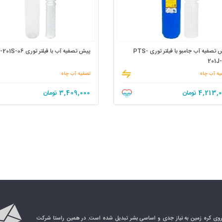
پیش تصفیه آب جامبو با فیلتر توری PTS-
پیش تصفیه آب با فیلتر توری PTS-201S-06
201J
یه آب چاه
تصفیه آب چاه
4,213,
تومان
3,409,000
تومان
 روی کره زمین به نیاز جدی و اساسی بشر تبدیل شده است. در همین راستا شرکت