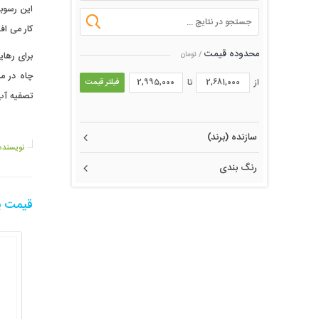
این رسوبا
کار می اف
محدوده قیمت
/ تومان
برای رها
چاه در م
از
تا
فیلتر قیمت
تصفیه آب
سازنده (برند)
نویسنده
رنگ بندی
قیمت پ