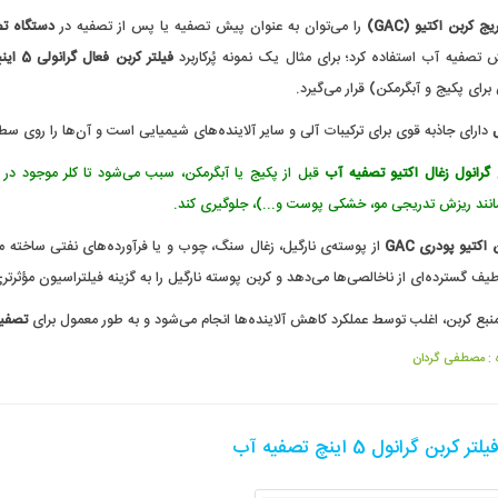
ریج کربن اکتیو
(GAC)
را می‌توان به عنوان پیش تصفیه یا پس از تصفیه در
دستگاه تص
 تصفیه آب استفاده کرد؛ برای مثال یک نمونه پُرکاربرد
فیلتر کربن فعال گرانولی 5 اینچ
ای پکیج و آبگرمکن) قرار می‌گیرد.
دارای جاذبه قوی برای ترکیبات آلی و سایر آلاینده‌های شیمیایی است و آن‌ها را روی
ن
گرانول زغال اکتیو تصفیه آب
قبل از پکیج یا آبگرمکن، سبب می‌شود تا کلر موجود در 
انند ریزش تدریجی مو، خشکی پوست و...)، جلوگیری کند.
ن اکتیو پودری
GAC
از پوسته‌ی نارگیل، زغال سنگ، چوب و یا فرآورده‌های نفتی ساخته 
یف گسترده‌ای از ناخالصی‌ها می‌دهد و کربن پوسته نارگیل را به گزینه فیلتراسیون مؤثرتر
بع کربن، اغلب توسط عملکرد کاهش آلاینده‌ها انجام می‌شود و به طور معمول برای
تصفی
 :
مصطفی گردان
کربن گرانول 5 اینچ تصفیه آب