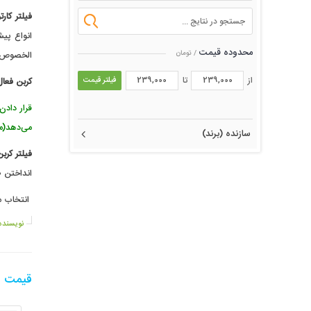
فیلتر کارت
انواع پیش
محدوده قیمت
/ تومان
الخصوص بر
از
تا
فیلتر قیمت
کربن فعال
قرار داد
می‌دهد(م
سازنده (برند)
فیلتر کرب
انداختن ط
انتخاب من
نویسنده
قیمت فیلتر 