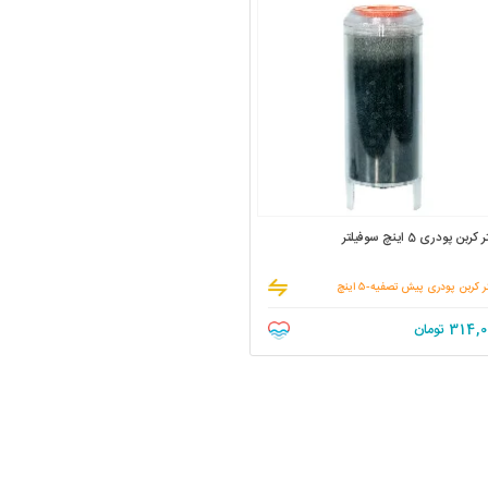
کربن پودری 5 اینچ سوفیلتر
ر کربن پودری پیش تصفیه-5 اینچ
314,0
تومان