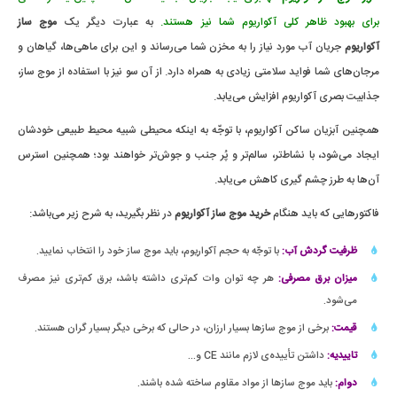
برای بهبود ظاهر کلی آکواریوم شما نیز هستند.
به عبارت دیگر یک
موج ساز
آکواریوم
جریان آب مورد نیاز را به مخزن شما می‌رساند و این برای ماهی‌ها، گیاهان و
مرجان‌های شما فواید سلامتی زیادی به همراه دارد. از آن سو نیز با استفاده از موج ساز،
جذابیت بصری آکواریوم افزایش می‌یابد.
همچنین آبزیان ساکن آکواریوم، با توجّه به اینکه محیطی شبیه محیط طبیعی خودشان
ایجاد می‌شود، با نشاط‌تر، سالم‌تر و پُر جنب و جوش‌تر خواهند بود؛ همچنین استرس
آن‌ها به طرز چشم گیری کاهش می‌یابد.
فاکتورهایی که باید هنگام
خرید موج ساز آکواریوم
در نظر بگیرید، به شرح زیر می‌باشد:
ظرفیت گردش آب:
با توجّه به حجم آکواریوم، باید موج ساز خود را انتخاب نمایید.
میزان برق مصرفی:
هر چه توان وات کم‌تری داشته باشد، برق کم‌تری نیز مصرف
می‌شود.
قیمت:
برخی از موج سازها بسیار ارزان، در حالی که برخی دیگر بسیار گران هستند.
تاییدیه:
داشتن تأییده‌ی لازم مانند CE و...
دوام:
باید موج سازها از مواد مقاوم ساخته شده باشند.