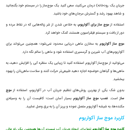
جریان یک رودخانه) درمان می‌کنید، سعی کنید یک موج‌ساز را در سیستم خود بگنجانید
و شاهد بهبود رشد و گسترش مرجان‌های خود باشید.
استفاده از
موج ساز برای آکواریوم
، به خلاص شدن از شر زباله‌هایی که در نقاط مرده و
دور از بافت و سیستم فیلتراسیون هستند، کمک خواهد کرد.
موج ساز آکواریوم
به مخازن ماهی دریایی محدود نمی‌شود؛ همچنین می‌تواند برای
آکواریوم‌های آب شیرین و گرمسیری استفاده شود و ماهی را سالم نگه دارد.
می‌توانید از موج‌ساز آکواریوم استفاده کنید تا زیبایی یک منظره آبی را افزایش دهید، به
ماهی‌ها و گیاهان حوضچه اجازه دهید طبیعی‌تر حرکت کنند و سلامت ماهی‌تان را بهبود
ببخشید.
بدون شک یکی از بهترین روش‌های تنظیم جریان آب در آکواریوم، استفاده از
موج
ساز
است.
نصب موج ساز آکواریوم
بسیار آسان است؛ کافیست آن را به وسیله‌ی
مکنده‌ها، به شیشه آکواریوم متصل نموده و پریز آن را به برق وصل نمایید.
کاربرد موج ساز آکواریوم
کاربرد موج ساز آکواریوم
تنها برای ایجاد جریان آب نیست، آن‌ها همچنین یک راه عالی