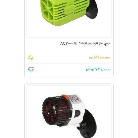
موج ساز آکواریوم آکواتک AQ3000M
موج ساز آکواریوم
761,000
تومان