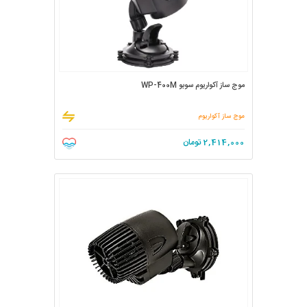
موج ساز آکواریوم سوبو WP-400M
موج ساز آکواریوم
2,414,000
تومان