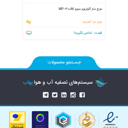
موج ساز آکواریوم سوبو WP-300M
موج ساز آکواریوم
قیمت : تماس بگیرید!
جسـتجو محصولات
سیستم‌های تصفیه آب و هوا
بِهاب