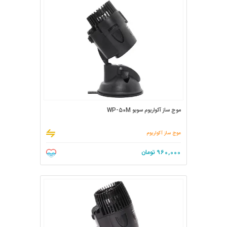
موج ساز آکواریوم سوبو WP-50M
موج ساز آکواریوم
960,000
تومان