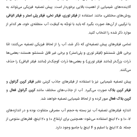
آلاینده‌های شیمیایی از اهمیت بالایی برخوردار است. پیش تصفیه فیزیکی می‌تواند به
روش‌های مختلفی، مانند: استفاده از
فیلتر توری
،
فیلتر نخی
،
فیلتر پلی استر
و
فیلتر الیافی
یا ترکیبی از آن‌ها، صورت بگیرد که باید با توجّه به کیفیّت آب منطقه‌ی خود، هر کدام از
موارد ذکر شده را انتخاب کنید.
تمامی فیلترهای پیش تصفیه‌ای که ذکر شد، آب را از لحاظ فیزیکی تصفیه می‌کنند؛ امّا
برخی قابل شستشو (فیلتر توری و پلی‌استر) و برخی غیر قابل شستشو هستند؛ بعضی‌ها
ذرات بزرگ‌تر (مانند فیلتر توری) و بعضی‌ها ذرات کوچک‌تر (مانند فیلتر الیافی) را حذف
می‌کنند.
پیش تصفیه شیمیایی نیز با استفاده از فیلترهای جاذب کربنی نظیر
فیلتر کربن گرانول
و
فیلتر کربن بلاک
صورت می‌گیرد. آب از جاذب‌های مختلف مانند
کربن گرانول فعال
و
کربن بلاک فعال
عبور کرده و از لحاظ شیمیایی تصفیه خواهد شد.
اندازه‌ فیلترهای تصفیه آب نیز بسته به حجم آب مصرفی متفاوت بوده و در اندازه‌های
7، 10 و 20 اینچ استفاده می‌شود؛ همچنین برای ارتفاع 10 و 20 اینچ، قطر‌های متنوعی از
جمله: 2.5 اینچ یا اسلیم و 4 اینچ یا جامبو وجود دارد.