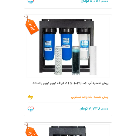
8,051,000
تومان
پیش تصفیه آب PTS-103S-04 الیاف کربن کربن با استند
پیش تصفیه یک واحد مسکونی
7,738,000
تومان