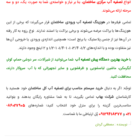
انواع
تصفیه آب مرکزی ساختمان
، بنا بر نیاز و خواسته‌ی شما به صورت یک، دو و سه
مرحله ارائه می‌شوند.
تمامی فیلترها در
هوزینگ تصفیه آب ورودی ساختمان‌
قرار می‌گیرند؛ که برخی از این
هوزینگ‌ها با براکت عرضه می‌شوند و برخی براکت یا استند ندارند. نوع رزوه به کار رفته
در آن‌ها نیز از جنس پلاستیک یا برنج است؛ همچنین اندازه‌ی ورودی یا خروجی آن‌ها
وجود دارند.
نیز متفاوت بوده و با اندازه‌های 1/2، 3/4، 1، 1-1/4، 1-1/2 و 2 اینچ
با
خرید بهترین دستگاه پیش تصفیه آب
شما می‌توانید از شیرآلات، سر دوشی حمام، کولر،
آبگرمکن، ماشین لباسشویی و ظرفشویی و سایر تجهیزاتی که با آب سروکار دارند،
محافظت کنید.
توجّه: اگر به دنبال
خرید سیستم مناسب برای تصفیه آب کل ساختمان
خود هستید با
کارشناسان
شرکت بهاب
تماس بگیرید، تا به شما مشاوره رایگان بدهند و بتوانید
مناسب‌ترین گزینه را برای منزل خود انتخاب کنید؛ شماره‌های
86027905-
021
و
09129418377
پُل ارتباطی ما با شماست.
نویسنده :
مصطفی گردان