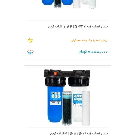
پیش تصفیه آب PTS-7301 توری الیاف کربن
پیش تصفیه یک واحد مسکونی
5,055,000
تومان
پیش تصفیه آب PTS-102S-04 الیاف کربن